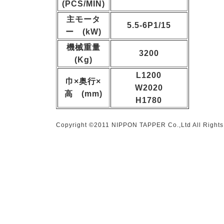
(PCS/MIN)
主モータ
5.5-6P1/15
ー (kW)
機械重量
3200
(Kg)
L1200
巾×奥行×
W2020
高 (mm)
H1780
Copyright ©2011 NIPPON TAPPER Co.,Ltd All Rights