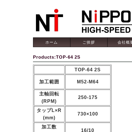
ホーム
ご挨拶
会社概
Products:TOP-64 2S
TOP-64 2S
加工範囲
M52-M64
主軸回転
250-175
(RPM)
タップL×R
730×100
(mm)
加工数
16/10